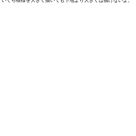
いくら模様を大きく描いても下地より大きくは描けないよ。