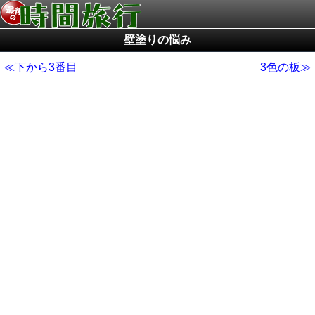
壁塗りの悩み
下から3番目
3色の板