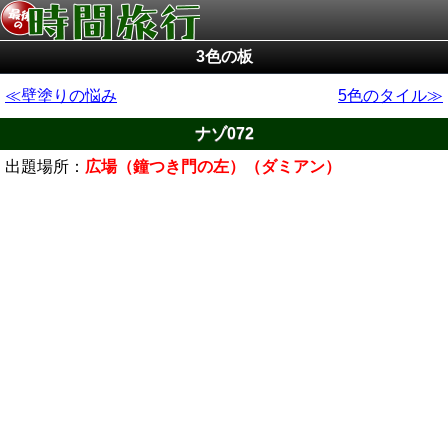
3色の板
壁塗りの悩み
5色のタイル
ナゾ072
出題場所：
広場（鐘つき門の左）（ダミアン）