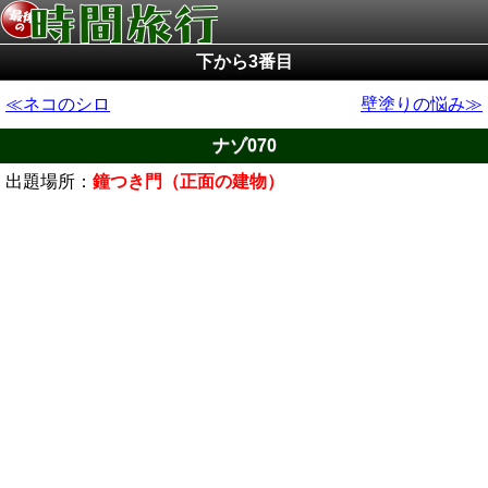
下から3番目
ネコのシロ
壁塗りの悩み
ナゾ070
出題場所：
鐘つき門（正面の建物）