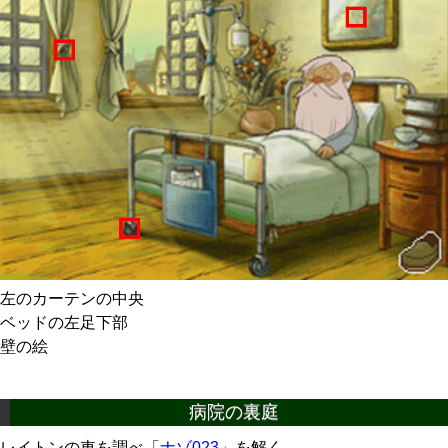
左のカーテンの中央
ベッドの左足下部
壁の絵
病院の裏庭
レイトンの車を調べ「
ナゾ023
」を解く。