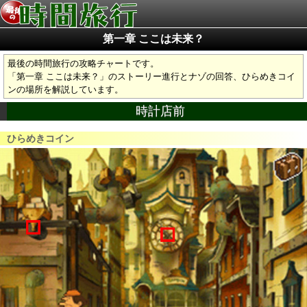
第一章 ここは未来？
最後の時間旅行
の攻略チャートです。
「第一章 ここは未来？」のストーリー進行とナゾの回答、ひらめきコイ
ンの場所を解説しています。
時計店前
ひらめきコイン