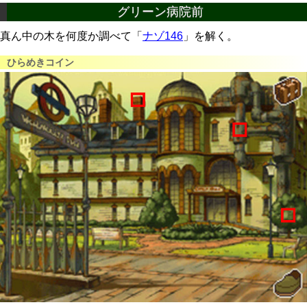
グリーン病院前
真ん中の木を何度か調べて「
ナゾ146
」を解く。
ひらめきコイン