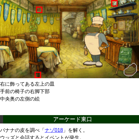
右に飾ってある左上の皿
手前の椅子の右脚下部
中央奥の左側の絵
アーケード東口
バナナの皮を調べ「
ナゾ018
」を解く。
ウッズと会話するとイベントが発生。