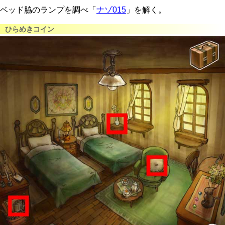
ベッド脇のランプを調べ「
ナゾ015
」を解く。
ひらめきコイン