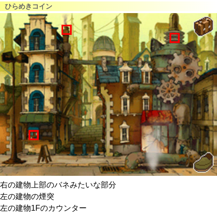
ひらめきコイン
右の建物上部のバネみたいな部分
左の建物の煙突
左の建物1Fのカウンター