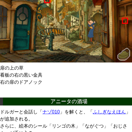
扉の上の草
看板の右の黒い金具
右の扉のドアノック
アニータの酒場
ドルガーと会話し「
ナゾ010
」を解くと、「
ふしぎなえほん
」
が追加される。
さらに、絵本のシール「リンゴの木」「ながぐつ」「おじさ