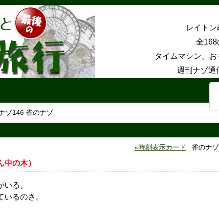
レイトン
全16
タイムマシン、お
週刊ナゾ通
ナゾ146 雀のナゾ
時刻表示カード
雀のナゾ
ん中の木）
がいる。
ているのさ。