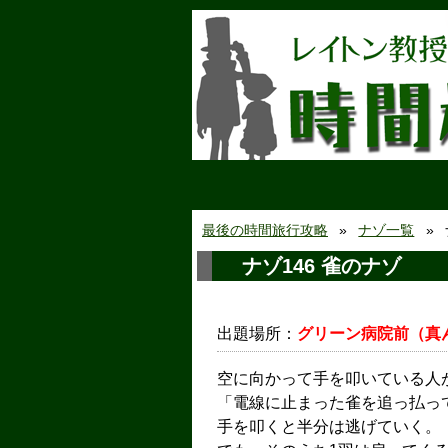
最後の時間旅行攻略
ナゾ一覧
ナゾ146 雀のナゾ
出題場所：
グリーン病院前（真
空に向かって手を叩いている人
「電線に止まった雀を追っ払っ
手を叩くと半分は逃げていく。