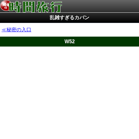
乱雑すぎるカバン
秘密の入口
W52