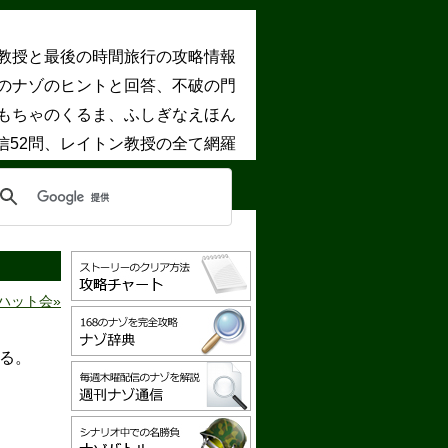
教授と最後の時間旅行の攻略情報
8のナゾのヒントと回答、不破の門
もちゃのくるま、ふしぎなえほん
信52問、レイトン教授の全て網羅
ハット会
る。