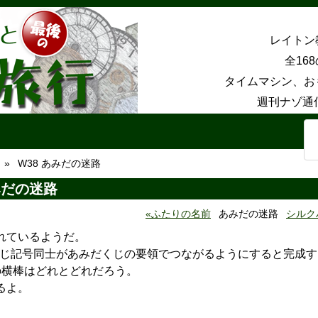
レイトン
全16
タイムマシン、お
週刊ナゾ通
W38 あみだの迷路
みだの迷路
ふたりの名前
あみだの迷路
シルク
れているようだ。
同じ記号同士があみだくじの要領でつながるようにすると完成す
の横棒はどれとどれだろう。
るよ。