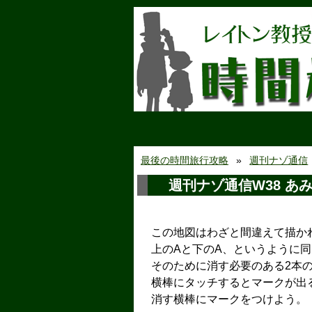
最後の時間旅行攻略
週刊ナゾ通信
週刊ナゾ通信W38 あ
この地図はわざと間違えて描か
上のAと下のA、というように
そのために消す必要のある2本
横棒にタッチするとマークが出
消す横棒にマークをつけよう。