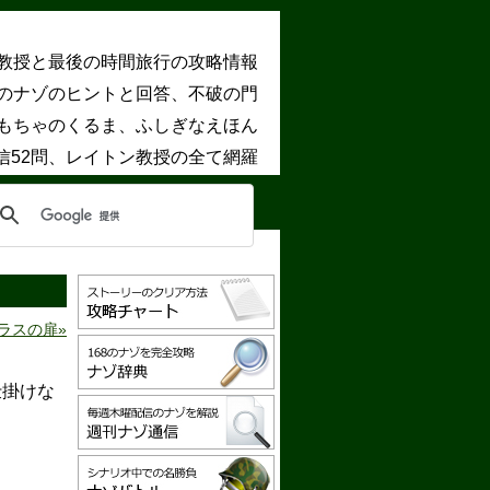
教授と最後の時間旅行の攻略情報
8のナゾのヒントと回答、不破の門
もちゃのくるま、ふしぎなえほん
信52問、レイトン教授の全て網羅
ラスの扉
仕掛けな