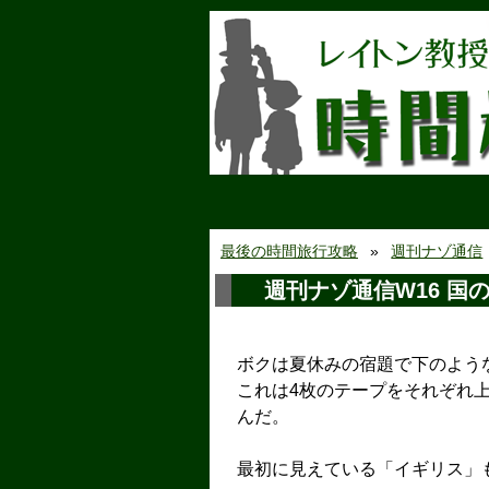
最後の時間旅行攻略
週刊ナゾ通信
週刊ナゾ通信W16 国
ボクは夏休みの宿題で下のよう
これは4枚のテープをそれぞれ
んだ。
最初に見えている「イギリス」