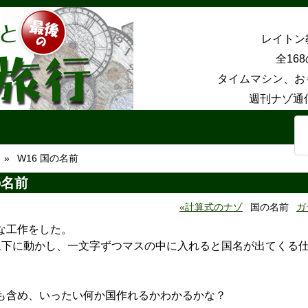
レイトン
全16
タイムマシン、お
週刊ナゾ通
W16 国の名前
の名前
計算式のナゾ
国の名前
ガ
な工作をした。
上下に動かし、一文字ずつマスの中に入れると国名が出てくる
も含め、いったい何か国作れるかわかるかな？