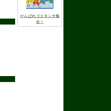
がんばれゴエモン大集
合！