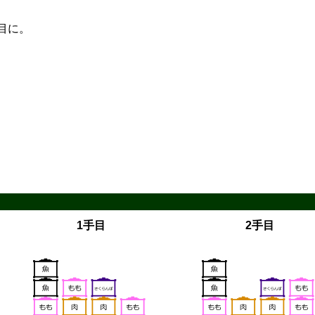
目に。
1手目
2手目