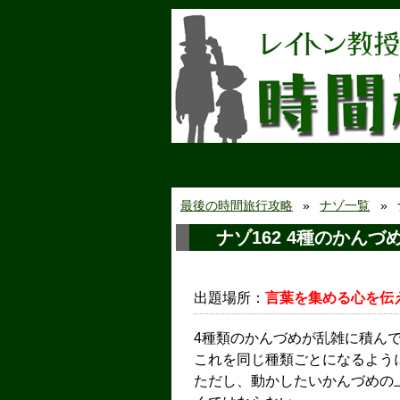
最後の時間旅行攻略
ナゾ一覧
ナゾ162 4種のかんづ
出題場所：
言葉を集める心を伝
4種類のかんづめが乱雑に積ん
これを同じ種類ごとになるよう
ただし、動かしたいかんづめの