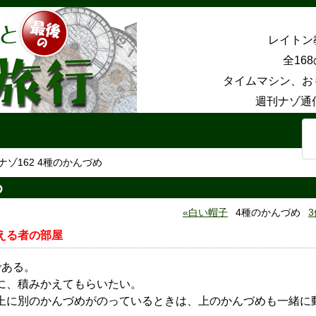
レイトン
全16
タイムマシン、お
週刊ナゾ通
ナゾ162 4種のかんづめ
め
白い帽子
4種のかんづめ
える者の部屋
である。
に、積みかえてもらいたい。
上に別のかんづめがのっているときは、上のかんづめも一緒に