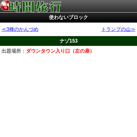
使わないブロック
3種のかんづめ
トランプの山
ナゾ153
出題場所：
ダウンタウン入り口（左の扉）