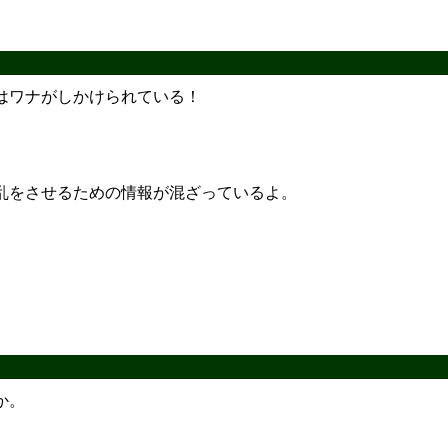
はワナがしかけられている！
乱をさせるための情報が混ざっているよ。
か。
。