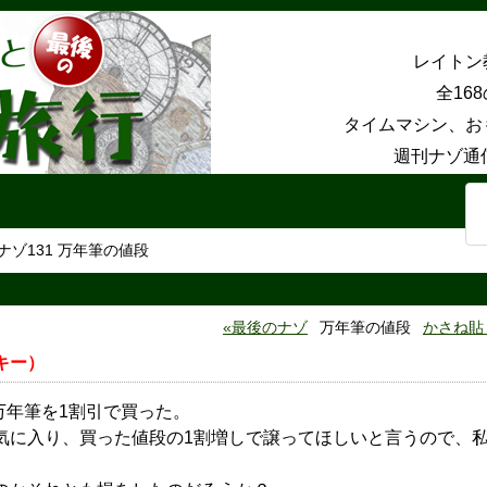
レイトン
全16
タイムマシン、お
週刊ナゾ通
ナゾ131 万年筆の値段
最後のナゾ
万年筆の値段
かさね貼
キー）
の万年筆を1割引で買った。
気に入り、買った値段の1割増しで譲ってほしいと言うので、