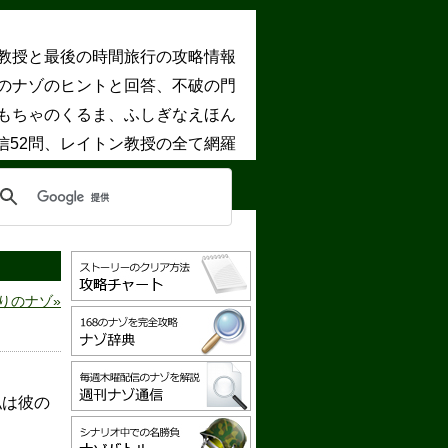
教授と最後の時間旅行の攻略情報
8のナゾのヒントと回答、不破の門
もちゃのくるま、ふしぎなえほん
信52問、レイトン教授の全て網羅
りのナゾ
私は彼の