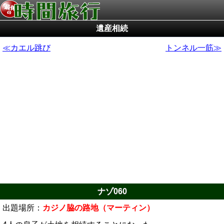
遺産相続
カエル跳び
トンネル一筋
ナゾ060
出題場所：
カジノ脇の路地（マーティン）