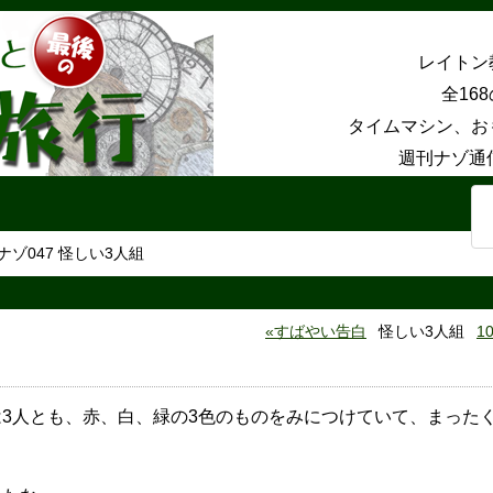
レイトン
全16
タイムマシン、お
週刊ナゾ通
ナゾ047 怪しい3人組
すばやい告白
怪しい3人組
1
は3人とも、赤、白、緑の3色のものをみにつけていて、まった