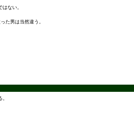
ではない。
太った男は当然違う。
。
る。
。