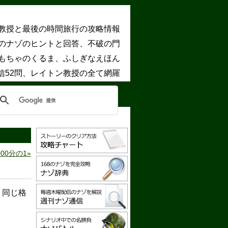
教授と最後の時間旅行の攻略情報
8のナゾのヒントと回答、不破の門
もちゃのくるま、ふしぎなえほん
信52問、レイトン教授の全て網羅
000分の1
く同じ格