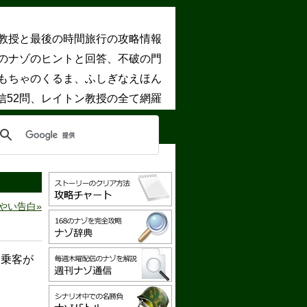
教授と最後の時間旅行の攻略情報
8のナゾのヒントと回答、不破の門
もちゃのくるま、ふしぎなえほん
信52問、レイトン教授の全て網羅
やい告白
る乗客が