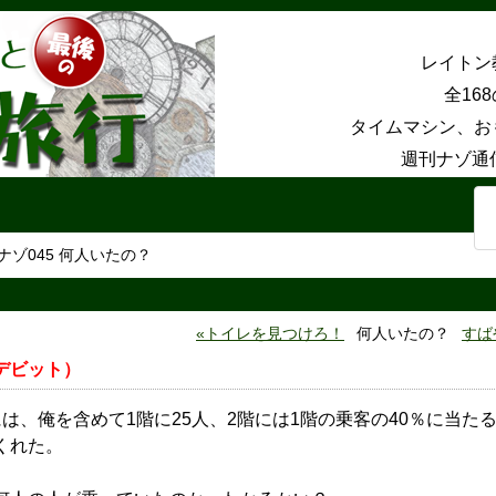
レイトン
全16
タイムマシン、お
週刊ナゾ通
ナゾ045 何人いたの？
トイレを見つけろ！
何人いたの？
すば
デビット）
は、俺を含めて1階に25人、2階には1階の乗客の40％に当た
くれた。