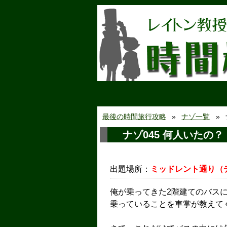
最後の時間旅行攻略
ナゾ一覧
ナゾ045 何人いたの？
出題場所：
ミッドレント通り（
俺が乗ってきた2階建てのバスに
乗っていることを車掌が教えて