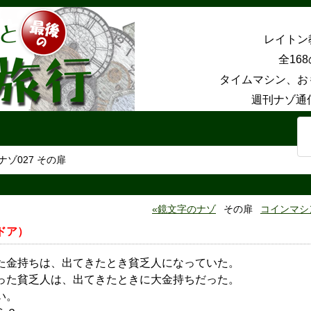
レイトン
全16
タイムマシン、お
週刊ナゾ通
ナゾ027 その扉
鏡文字のナゾ
その扉
コインマシ
ドア）
た金持ちは、出てきたとき貧乏人になっていた。
った貧乏人は、出てきたときに大金持ちだった。
い。