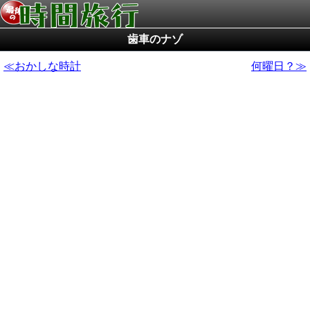
歯車のナゾ
おかしな時計
何曜日？